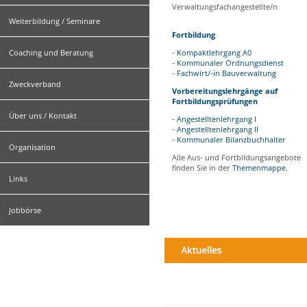
Verwaltungsfachangestellte/n
Weiterbildung / Seminare
Fortbildung
Coaching und Beratung
-
Kompaktlehrgang A0
-
Kommunaler Ordnungsdienst
-
Fachwirt/-in Bauverwaltung
Zweckverband
Vorbereitungslehrgänge auf
Fortbildungsprüfungen
Über uns / Kontakt
-
Angestelltenlehrgang I
-
Angestelltenlehrgang II
-
Kommunaler Bilanzbuchhalter
Organisation
Alle Aus- und Fortbildungsangebote
finden Sie in der
Themenmappe
.
Links
Jobbörse